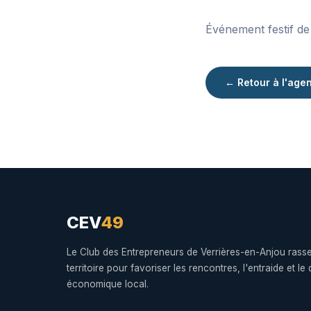
Événement festif de
← Retour à l'age
CEV
49
Le Club des Entrepreneurs de Verrières-en-Anjou rass
territoire pour favoriser les rencontres, l'entraide et 
économique local.