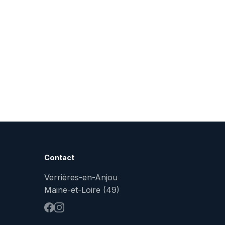
Contact
Verrières-en-Anjou
Maine-et-Loire (49)