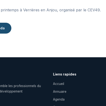
 printemps à Verrières en Anjou, organisé par le CEV49.
nda
Liens rapides
Accueil
emble les professionnels du
le développement
Annuaire
Agenda