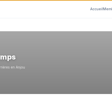
Accueil
Mem
temps
rrières en Anjou