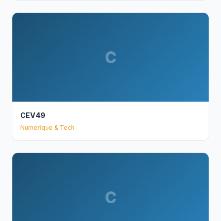
C
CEV49
Numerique & Tech
C